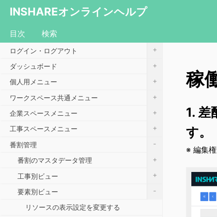
INSHAREオンラインヘルプ
目次
検索
+
ログイン・ログアウト
+
ダッシュボード
稼
+
個人用メニュー
+
ワークスペース共通メニュー
1.
+
企業スペースメニュー
+
す。
工事スペースメニュー
-
番割管理
※ 編集
+
番割のマスタデータ管理
+
工事別ビュー
-
要素別ビュー
リソースの表示設定を変更する