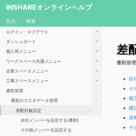
INSHAREオンラインヘルプ
目次
検索
+
ログイン・ログアウト
+
ダッシュボード
差
+
個人用メニュー
+
ワークスペース共通メニュー
番割管理
+
企業スペースメニュー
自
+
工事スペースメニュー
そ
-
番割管理
施
-
番割のマスタデータ管理
建
-
差配対象設定
資
自社メンバーを設定する(番割)
そ
その他メンバーを設定する